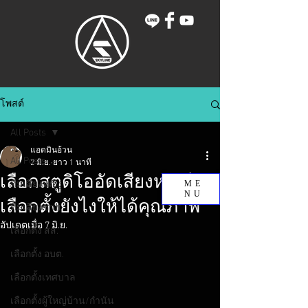
โพสต์
All Posts
แอดมินอ้วน
All Posts
2 มิ.ย.
ยาว 1 นาที
เลือกสตูดิโออัดเสียงหาเสียง
ทีมเสียงหญิง
ME
NU
เลือกตั้งยังไงให้ได้คุณภาพ
ทีมเสียงชาย
อัปเดตเมื่อ
7 มิ.ย.
เลือกตั้ง สส.
เลือกตั้ง อบต.
เลือกตั้งเทศบาล
เลือกตั้งผู้ใหญ่บ้าน/กำนัน