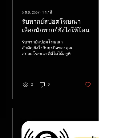
5 ส.ค. 2569
∙
1
นาที
รับพากย์สปอตโฆษณา
เลือกนักพากย์ยังไงให้โดน
รับพากย์สปอตโฆษณา
สำคัญยังไงกับธุรกิจของคุณ
สปอตโฆษณาที่ดีไม่ได้อยู่ที่
บทพูดอย่างเดียว แต่อยู่ที่เสียง
คนพากย์ด้วย เพราะเสียงคือ
สิ่งแรกที่คนฟังจะรู้สึกและ
ตัดสินใจว่าจะฟังต่อหรือ
เปลี่ยนช่อง การรับพากย์สปอ
2
0
ตโฆษณาจากนักพากย์มือ
อาชีพจึงช่วยให้แบรนด์ดูน่า
เชื่อถือ และสื่อสารอารมณ์
ของสินค้าได้ตรงจุดมากขึ้น
เลือกนักพากย์ยังไงให้ตรงกับ
สินค้า ก่อนเลือกนักพากย์
ลองถามตัวเองก่อนว่าสินค้า
เราเหมาะกับเสียงแบบไหน
เช่น สินค้าสำหรับผู้สูงอายุ