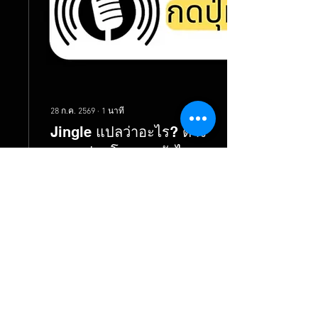
อาจต้องใช้เสียงที่นุ่มนวล
อบอุ่น ส่วนสินค้าแฟชั่นหรือ
ร้านอาหารอาจต้องใช้...
28 ก.ค. 2569
∙
1
นาที
Jingle แปลว่าอะไร? ต่าง
จากสปอตโฆษณายังไง รู้
ไว้ก่อนจ้างทำ
ได้ยินคำว่า jingle บ่อยๆ ใน
วงการโฆษณา แต่ไม่แน่ใจ
ว่าแปลว่าอะไร ต่างจากสปอ
ตโฆษณายังไง และทำไมแบ
รนด์ดังๆ ถึงต้องมี? บทความ
นี้ตอบให้ครบในภาษาชาว
บ้านเลยครับ Jingle แปลว่า
อะไร? Jingle (จิงเกิ้ล) แปล
2
0
ตรงๆ ว่า "เสียงกริ๊งๆ" หรือ
"เสียงดังกังวาน" แต่ในวงการ
โฆษณาไทย คำว่า jingle