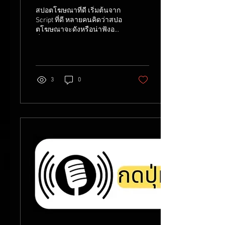
สปอตโฆษณาที่ดี เริ่มต้นจาก
Script ที่ดี หลายคนคิดว่าสปอ
ตโฆษณาจะดังหรือน่าฟังอยู่
ที่เสียงพากย์อย่างเดียว แต่
จริง ๆ แล้วจุดเริ่มต้นที่สำคัญ
ที่สุดคือ script หรือบทพูด ถ้า
script ดีตั้งแต่แรก ต่อให้เสียง
พากย์ธรรมดาก็ยังฟังแล้ว
3
0
เข้าใจและจดจำได้ บทความ
นี้จะสอนวิธีเขียน script สปอ
ตโฆษณาแบบง่าย ๆ ที่ใครก็
ทำตามได้ โครงสร้าง Script
สปอตโฆษณา แบบง่าย ๆ
โครงสร้างพื้นฐานที่ใช้ได้ผล
คือ Hook - Message - CTA
ช่วงแรก 3-5 วินาทีต้องดึง
ความสนใจคนฟังให้ได้ก่อน
ตามด้วยเนื้อหาหลักที่บอกว่า
สินค้าหรือบริการช่วยแก้
ปัญ...