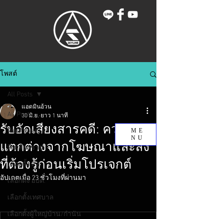
โพสต์
All Posts
แอดมินอ้วน
All Posts
30 มิ.ย.
ยาว 1 นาที
รับอัดเสียงสารคดี: ความ
ทีมเสียงหญิง
ME
NU
แตกต่างจากโฆษณาและสิ่ง
ทีมเสียงชาย
ที่ต้องรู้ก่อนเริ่มโปรเจกต์
เลือกตั้ง สส.
อัปเดตเมื่อ
23 ชั่วโมงที่ผ่านมา
เลือกตั้ง อบต.
เลือกตั้งเทศบาล
เลือกตั้งผู้ใหญ่บ้าน/กำนัน