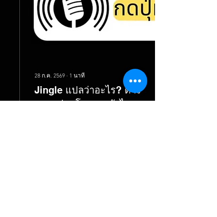
อาจต้องใช้เสียงที่นุ่มนวล
อบอุ่น ส่วนสินค้าแฟชั่นหรือ
ร้านอาหารอาจต้องใช้...
28 ก.ค. 2569
∙
1
นาที
Jingle แปลว่าอะไร? ต่าง
จากสปอตโฆษณายังไง รู้
ไว้ก่อนจ้างทำ
ได้ยินคำว่า jingle บ่อยๆ ใน
วงการโฆษณา แต่ไม่แน่ใจ
ว่าแปลว่าอะไร ต่างจากสปอ
ตโฆษณายังไง และทำไมแบ
รนด์ดังๆ ถึงต้องมี? บทความ
นี้ตอบให้ครบในภาษาชาว
บ้านเลยครับ Jingle แปลว่า
อะไร? Jingle (จิงเกิ้ล) แปล
2
0
ตรงๆ ว่า "เสียงกริ๊งๆ" หรือ
"เสียงดังกังวาน" แต่ในวงการ
โฆษณาไทย คำว่า jingle