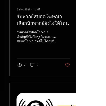
5 ส.ค. 2569
∙
1
นาที
รับพากย์สปอตโฆษณา
เลือกนักพากย์ยังไงให้โดน
รับพากย์สปอตโฆษณา
สำคัญยังไงกับธุรกิจของคุณ
สปอตโฆษณาที่ดีไม่ได้อยู่ที่
บทพูดอย่างเดียว แต่อยู่ที่เสียง
คนพากย์ด้วย เพราะเสียงคือ
สิ่งแรกที่คนฟังจะรู้สึกและ
ตัดสินใจว่าจะฟังต่อหรือ
เปลี่ยนช่อง การรับพากย์สปอ
2
0
ตโฆษณาจากนักพากย์มือ
อาชีพจึงช่วยให้แบรนด์ดูน่า
เชื่อถือ และสื่อสารอารมณ์
ของสินค้าได้ตรงจุดมากขึ้น
เลือกนักพากย์ยังไงให้ตรงกับ
สินค้า ก่อนเลือกนักพากย์
ลองถามตัวเองก่อนว่าสินค้า
เราเหมาะกับเสียงแบบไหน
เช่น สินค้าสำหรับผู้สูงอายุ