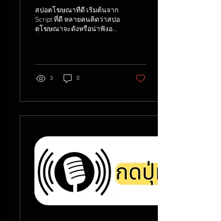
สปอตโฆษณาที่ดี เริ่มต้นจาก
Script ที่ดี หลายคนคิดว่าสปอ
ตโฆษณาจะดังหรือน่าฟังอยู่
ที่เสียงพากย์อย่างเดียว แต่
จริง ๆ แล้วจุดเริ่มต้นที่สำคัญ
ที่สุดคือ script หรือบทพูด ถ้า
script ดีตั้งแต่แรก ต่อให้เสียง
พากย์ธรรมดาก็ยังฟังแล้ว
3
0
เข้าใจและจดจำได้ บทความ
นี้จะสอนวิธีเขียน script สปอ
ตโฆษณาแบบง่าย ๆ ที่ใครก็
ทำตามได้ โครงสร้าง Script
สปอตโฆษณา แบบง่าย ๆ
โครงสร้างพื้นฐานที่ใช้ได้ผล
คือ Hook - Message - CTA
ช่วงแรก 3-5 วินาทีต้องดึง
ความสนใจคนฟังให้ได้ก่อน
ตามด้วยเนื้อหาหลักที่บอกว่า
สินค้าหรือบริการช่วยแก้
ปัญ...