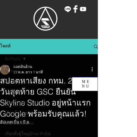
โพสต์
All Posts
แอดมินอ้วน
All Posts
23 พ.ค.
ยาว 1 นาที
สปอตหาเสียง กทม. 2569: 5
ทีมเสียงหญิง
ME
NU
วันสุดท้าย GSC ยืนยัน
ทีมเสียงชาย
Skyline Studio อยู่หน้าแรก
เลือกตั้ง สส.
Google พร้อมรับคุณแล้ว!
เลือกตั้ง อบต.
อัปเดตเมื่อ
6 มิ.ย.
เลือกตั้งเทศบาล
เลือกตั้งผู้ใหญ่บ้าน/กำนัน