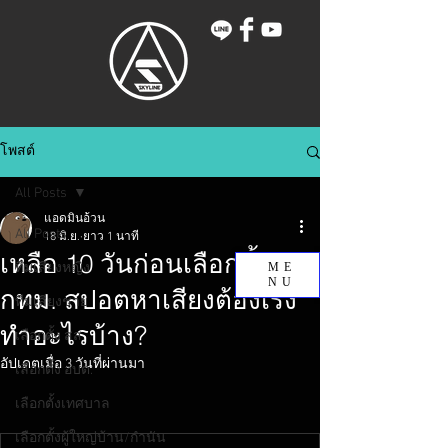
โพสต์
All Posts
แอดมินอ้วน
All Posts
18 มิ.ย.
ยาว 1 นาที
เหลือ 10 วันก่อนเลือกตั้ง
ทีมเสียงหญิง
ME
NU
กทม. สปอตหาเสียงต้องเร่ง
ทีมเสียงชาย
ทำอะไรบ้าง?
เลือกตั้ง สส.
อัปเดตเมื่อ
3 วันที่ผ่านมา
เลือกตั้ง อบต.
เลือกตั้งเทศบาล
เลือกตั้งผู้ใหญ่บ้าน/กำนัน