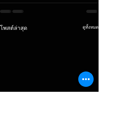
ดูทั้งหมด
โพสต์ล่าสุด
สปอตหาเสียงแบบไหนที่
สปอตหาเสียง ผู้ใ