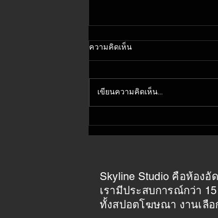
เลือกตั้ง อบต. เทศบาล จะชนะ
ความคิดเห็น
ต้องทำสปอตหาเสียงอย่างไร?
สปอตหาเสียงที่ชนะใจในเลือกตั้ง
อบต. และเทศบาลทั่วประเทศต้อง
เขียนความคิดเห็น…
ทำอย่างไร Skyline Studio รวบรวม
เทคนิคที่ได้ผลจริงจากประสบกา
รณ์ผลิตสปอตเลือกตั้งท้องถิ่น
มากกว่า 15 ปี
Skyline Studio คือห้องอัด
เรามีประสบการณ์กว่า 15 
ทั้งสปอตโฆษณา งานเลือก