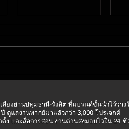
สปอตหาเสียงแบบไหนที่เหมาะ
สปอต
กับโซเชียลมีเดีย? Facebook
ทำอย
LINE YouTube
เล็ก
สปอตหาเสียงที่ใช้บนรถแห่กับโซ
เลือก
เชียลมีเดียต่างกันอย่างไร? Skyline
ลักษณ
Studio แนะนำวิธีปรับสปอตหาเสียง
ระดับ
ผู้ว่า กทม. และ สก. ให้เหมาะกับ
วิธีท
Facebook LINE และ YouTube เพื่อ
ชุมชน
เข้าถึงผู้ใช้ดิจิทัล
แล้ว
เสียงย่านปทุมธานี-รังสิต ที่แบรนด์ชั้นนำไว้วาง
ปี ดูแลงานพากย์มาแล้วกว่า 3,000 โปรเจกต์
ตั้ง และสื่อการสอน งานด่วนส่งมอบไวใน 24 ชั