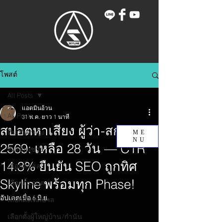
โพสต์
All Posts
แอดมินอ้วน
All Posts
31 พ.ค.
ยาว 1 นาที
สปอตหาเสียง ผู้ว่า-สก. กทม.
ทีมเสียงหญิง
ME
NU
2569: เหลือ 28 วัน — CTR
ทีมเสียงชาย
14.3% ยืนยัน SEO ถูกทิศ
เลือกตั้ง สส.
Skyline พร้อมทุก Phase!
เลือกตั้ง อบต.
อัปเดตเมื่อ
6 มิ.ย.
เลือกตั้งเทศบาล
เลือกตั้งผู้ใหญ่บ้าน/กำนัน