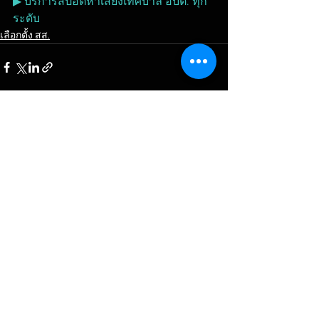
▶ บริการสปอตหาเสียงเทศบาล อบต. ทุก
ระดับ
เลือกตั้ง สส.
ดูทั้งหมด
โพสต์ล่าสุด