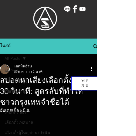
โพสต์
All Posts
แอดมินอ้วน
All Posts
10 พ.ค.
ยาว 2 นาที
สปอตหาเสียงเลือกตั้ง กทม.
ทีมเสียงหญิง
ME
NU
30 วินาที: สูตรลับที่ทำให้
ทีมเสียงชาย
ชาวกรุงเทพจำชื่อได้
เลือกตั้ง สส.
อัปเดตเมื่อ
6 มิ.ย.
เลือกตั้ง อบต.
เลือกตั้งเทศบาล
เลือกตั้งผู้ใหญ่บ้าน/กำนัน