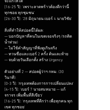
จะแก้ให้ได้'

[16-25 วิ]: 'เพราะลาดพร้าวต้องดีกว่านี้ 
ทุกซอย ทุกชุมชน'

[26-30 วิ]: '28 มิถุนายน เบอร์ 4 นายวิชัย'

สิ่งที่ทำให้สปอตนี้ได้ผล:

— บอกปัญหาที่คนในเขตเจอจริงๆ (รถติด 
น้ำท่วม)

— ไม่ใช้คำสัญญาที่ฟังดูเกินจริง

— ทวนชื่อและเบอร์ 2 ครั้ง ต้นและท้าย

— จบด้วยวันเลือกตั้ง สร้าง Urgency

ตัวอย่างที่ 2 — สปอตผู้ว่าฯ กทม. (30 
วินาที):

[0-3 วิ]: 'กรุงเทพต้องการการเปลี่ยนแปลง'

[4-15 วิ]: 'เบอร์ 7 นายสมหมาย — แก้
จราจร เพิ่มพื้นที่สีเขียว'

[16-25 วิ]: 'กรุงเทพที่ดีกว่า เพื่อทุกคน ทุก
เขต ทุกซอย'
