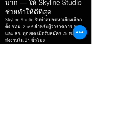
มาก — ให้ Skyline Studio 
ช่วยทำให้ดีที่สุด
Skyline Studio รับทำสปอตหาเสียงเลือก
ตั้ง กทม. 2569 สำหรับผู้ว่าราชการ กทม. 
และ สก. ทุกเขต เปิดรับสมัคร 28 พ.ค. — 
ส่งงานใน 24 ชั่วโมง
💬 LINE ID: PJNICKY  |  📱 โทร 085-357-
5259  |  🌐 www.skyline.in.th
🎙️ บริการที่เกี่ยวข้อง — ฟัง
ตัวอย่างและติดต่อ Skyline 
Studio
▶ รับอัดเสียงสปอตหาเสียง ผู้ว่า กทม. / 
สก. — ฟังตัวอย่างเสียงได้เลย
▶ ฟังตัวอย่างสปอตโฆษณาและจิงเกิ้ล
▶ บริการสปอตหาเสียงเทศบาล อบต. ทุก
ระดับ
เลือกตั้ง สส.