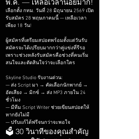
พ.ค. — เหลือเวลาน้อยมาก!
เลือกตั้ง กทม. วันที่ 28 มิถุนายน 2569 เปิด
รับสมัคร 28 พฤษภาคมนี้ — เหลือเวลา
เพียง 18 วัน!

ผู้สมัครที่เตรียมสปอตพร้อมตั้งแต่วันรับ
สมัครจะได้เปรียบมากกว่าคู่แข่งที่รีรอ 
เพราะช่วงหลังรับสมัครคือช่วงที่คนเริ่ม
สนใจและตัดสินใจว่าจะเลือกใคร

Skyline Studio รับงานด่วน:

— ส่ง Script มา → คัดเลือกนักพากย์ → 
อัดเสียง → มิกซ์ → ส่ง MP3 ภายใน 24 
ชั่วโมง

— มีทีม Script Writer ช่วยเขียนสปอตให้
หากยังไม่มี

— ปรับแก้ได้ฟรีจนกว่าจะพอใจ
🗳️ 30 วินาทีของคุณสำคัญ