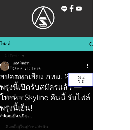
โพสต์
All Posts
แอดมินอ้วน
All Posts
27 พ.ค.
ยาว 1 นาที
สปอตหาเสียง กทม. 2569:
ทีมเสียงหญิง
ME
NU
พรุ่งนี้เปิดรับสมัครแล้ว —
ทีมเสียงชาย
โทรหา Skyline คืนนี้ รับไฟล์
เลือกตั้ง สส.
พรุ่งนี้เย็น!
เลือกตั้ง อบต.
อัปเดตเมื่อ
6 มิ.ย.
เลือกตั้งเทศบาล
เลือกตั้งผู้ใหญ่บ้าน/กำนัน