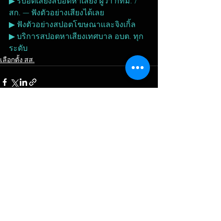
▶ รับอัดเสียงสปอตหาเสียง ผู้ว่า กทม. / 
สก. — ฟังตัวอย่างเสียงได้เลย
▶ ฟังตัวอย่างสปอตโฆษณาและจิงเกิ้ล
▶ บริการสปอตหาเสียงเทศบาล อบต. ทุก
ระดับ
เลือกตั้ง สส.
ดูทั้งหมด
โพสต์ล่าสุด