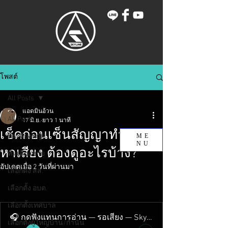
โพสต์
All Posts
แอดมินอ้วน
All Posts
17 มิ.ย.
ยาว 1 นาที
เช็คก่อนเซ็นสัญญาทำสปอต
ทีมเสียงหญิง
ME
NU
หาเสียง ต้องดูอะไรบ้าง?
ทีมเสียงชาย
อัปเดตเมื่อ
2 วันที่ผ่านมา
เลือกตั้ง สส.
เลือกตั้ง อบต.
เลือกตั้งเทศบาล
🎧 กดฟังแทนการอ่าน — รอเสียง — Skyline Studio
เลือกตั้งผู้ใหญ่บ้าน/กำนัน