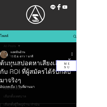
โพสต์
All Posts
แอดมินอ้วน
All Posts
15 มิ.ย.
ยาว 1 นาที
ต้นทุนสปอตหาเสียงเลือกตั้ง
ทีมเสียงหญิง
ME
NU
กับ ROI ที่ผู้สมัครได้รับกลับ
ทีมเสียงชาย
มาจริงๆ
เลือกตั้ง สส.
อัปเดตเมื่อ
3 วันที่ผ่านมา
เลือกตั้ง อบต.
เลือกตั้งเทศบาล
เลือกตั้งผู้ใหญ่บ้าน/กำนัน