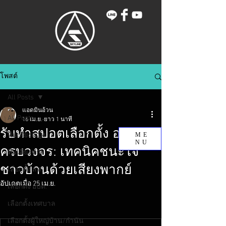
โพสต์
All Posts
แอดมินอ้วน
All Posts
16 เม.ย.
ยาว 1 นาที
รับทำสปอตเลือกตั้ง อบต.
ทีมเสียงหญิง
ME
NU
ครบวงจร: เทคนิคชนะใจ
ทีมเสียงชาย
ชาวบ้านด้วยเสียงพากย์
เลือกตั้ง สส.
อัปเดตเมื่อ
25 เม.ย.
เลือกตั้ง อบต.
เลือกตั้งเทศบาล
เลือกตั้งผู้ใหญ่บ้าน/กำนัน