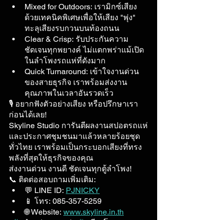
Mixed for Outdoors: เรามิกซ์เสียง
ด้วยเทคนิคพิเศษเพื่อให้เสียง "พุ่ง" 
ทะลุเสียงรบกวนบนท้องถนน
Clear & Crisp: รับประกันความ
ชัดเจนทุกพยางค์ ไม่แตกพร่าแม้เปิด
ในลำโพงรถแห่ที่ดังมาก
Quick Turnaround: เข้าใจงานด่วน
ของสายธุรกิจ เราพร้อมส่งงาน
คุณภาพในเวลาอันรวดเร็ว
🎙️ อยากฟังตัวอย่างเสียง หรือปรึกษาเรา
ก่อนได้เลย!
Skyline Studio การันตีผลงานสปอตรถแห่
และประกาศชุมชนมาแล้วหลายร้อยชุด
ทั่วไทย เราพร้อมเป็นกระบอกเสียงที่ทรง
พลังที่สุดให้ธุรกิจของคุณ
ส่งงานด่วน งานดี ชัดเจนทุกตู้ลำโพง!
📞 ติดต่อสอบถามเพิ่มเติม:
💬 LINE ID: 
PJNICKY
📱 โทร: 085-357-5259
🌐 Website: 
www.skyline.in.th