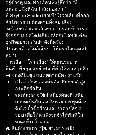
อยู่ข้างหู และทำให้คนฟังรู้สึกว่า "นี่
แหละ... สิ่งที่ฉันกำลังมองหา!"
ที่ Skyline Studio เราเข้าใจว่าเสียงที่ออก
ลำโพงรถแห่ต้องผ่านทั้งลม เสียง
เครื่องยนต์ และเสียงรบกวนรอบข้าง เรา
จึงออกแบบสไตล์เสียงให้ตอบโจทย์แต่ละ
ธุรกิจอย่างแม่นยำ ดังนี้ครับ:
🔊 เจาะลึกสไตล์เสียง... ให้ตรงใจกลุ่มเป้า
หมาย
การเลือก "โทนเสียง" ให้ถูกประเภท
สินค้า คือกุญแจสำคัญที่ทำให้คนหยุดฟัง:
🏪 ของดีในชุมชน / ตลาดนัด / งานวัด
สไตล์เสียง: ต้องมีพลัง (Energy) สูง 
กระตือรือร้น
จุดเด่น: อาจใช้สำเนียงท้องถิ่นเพื่อ
ความเป็นกันเอง จังหวะการพูดต้อง
ฉับไว ย้ำชื่อร้านและราคาชัดๆ 2 
รอบ เพื่อให้คนฟังจดจำได้ทันทีใน
ขณะที่รถวิ่งผ่าน
🚜 สินค้าเกษตร (ปุ๋ย, ยา, สารเคมี)
สไตล์เสียง: อบอุ่น จริงใจ เหมือนลูก