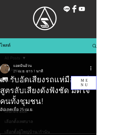
โพสต์
All Posts
แอดมินอ้วน
All Posts
21 เม.ย.
ยาว 1 นาที
🚛 รับอัดเสียงรถแห่มืออาชีพ:
ทีมเสียงหญิง
ME
NU
สูตรลับเสียงดังฟังชัด มัดใจ
ทีมเสียงชาย
คนทั้งชุมชน!
เลือกตั้ง สส.
อัปเดตเมื่อ
25 เม.ย.
เลือกตั้ง อบต.
เลือกตั้งเทศบาล
เลือกตั้งผู้ใหญ่บ้าน/กำนัน