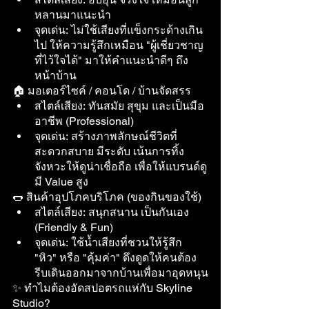
หลานมาแนะนำ
จุดเด่น: ไม่ใช้เสียงที่แข็งกระด้างเกิน
ไป ให้ความรู้สึกเหมือน "ผู้เชี่ยวชาญ
ที่ไว้ใจได้" มาให้คำแนะนำดีๆ ถึง
หน้าบ้าน
🏠 มอเตอร์ไซค์ / คอนโด / บ้านจัดสรร
สไตล์เสียง: ทันสมัย สุขุม และเป็นมือ
อาชีพ (Professional)
จุดเด่น: สร้างภาพลักษณ์ชีวิตที่
สะดวกสบาย มีระดับ เน้นการทิ้ง
จังหวะให้ดูน่าเชื่อถือ เพื่อให้แบรนด์ดู
มี Value สูง
🌭 สินค้าอุปโภคบริโภค (ของกินของใช้)
สไตล์เสียง: สนุกสนาน เป็นกันเอง 
(Friendly & Fun)
จุดเด่น: ใช้น้ำเสียงที่ชวนให้รู้สึก 
"หิว" หรือ "คุ้มค่า" ดึงดูดให้คนต้อง
รีบเดินออกมาจากบ้านเพื่อมาอุดหนุน
✨ ทำไมต้องอัดสปอตรถแห่กับ Skyline 
Studio?