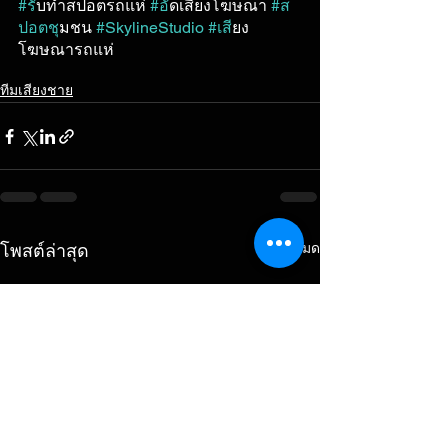
#ร
ับทำสปอตรถแห่ 
#อ
ัดเสียงโฆษณา 
#ส
ปอตช
ุมชน 
#SkylineStudio
#เส
ียง
โฆษณารถแห่
ทีมเสียงชาย
ดูทั้งหมด
โพสต์ล่าสุด