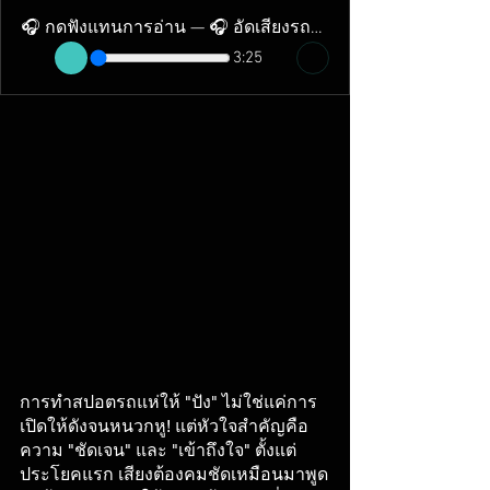
🎧 กดฟังแทนการอ่าน — 🎧 อัดเสียงรถแห่ตลาดนัด — Skyline Studio
3:25
การทำสปอตรถแห่ให้ "ปัง" ไม่ใช่แค่การ
เปิดให้ดังจนหนวกหู! แต่หัวใจสำคัญคือ
ความ "ชัดเจน" และ "เข้าถึงใจ" ตั้งแต่
ประโยคแรก เสียงต้องคมชัดเหมือนมาพูด