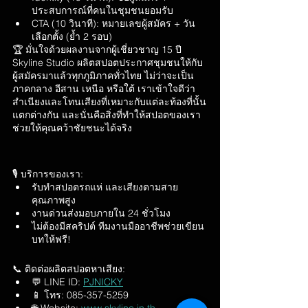
ประสบการณ์ที่คนในชุมชนยอมรับ
CTA (10 วินาที): หมายเลขผู้สมัคร + วัน
เลือกตั้ง (ย้ำ 2 รอบ)
🏆 มั่นใจด้วยผลงานจากผู้เชี่ยวชาญ 15 ปี
Skyline Studio ผลิตสปอตประกาศชุมชนให้กับ
ผู้สมัครมาแล้วทุกภูมิภาคทั่วไทย ไม่ว่าจะเป็น
ภาคกลาง อีสาน เหนือ หรือใต้ เราเข้าใจดีว่า
สำเนียงและโทนเสียงที่เหมาะกับแต่ละท้องที่นั้น
แตกต่างกัน และนั่นคือสิ่งที่ทำให้สปอตของเรา
ช่วยให้คุณคว้าชัยชนะได้จริง
🎙️ บริการของเรา:
รับทำสปอตรถแห่ และเสียงตามสาย
คุณภาพสูง
งานด่วนส่งมอบภายใน 24 ชั่วโมง
ไม่ต้องมีสคริปต์ ทีมงานมืออาชีพช่วยเขียน
บทให้ฟรี!
📞 ติดต่อผลิตสปอตหาเสียง:
💬 LINE ID: 
PJNICKY
📱 โทร: 085-357-5259