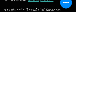
🌐 Website: 
www.skyline.in.th
"เสียงที่ชาวบ้านไว้วางใจ ไม่ได้มาจากงบ
ประมาณ — มันมาจากความจริงใจที่ส่งผ่าน
เสียง" — คุณนิก, Skyline Studio ปทุมธานี
#สปอตหาเส
ียง 
#ผ
ู้ใหญ่บ้าน 
#กำน
ัน 
#เล
ือกตั้ง
ท้องถิ่น 
#SkylineStudio
#ร
ับอัดเสียงรถแห่ 
#เส
ียงพากย์โฆษณา
เลือกตั้งผู้ใหญ่บ้าน/กำนัน
ความคิดเห็น
เขียนความคิดเห็น…