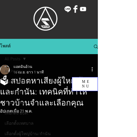
โพสต์
All Posts
แอดมินอ้วน
All Posts
16 เม.ย.
ยาว 1 นาที
🗳️ สปอตหาเสียงผู้ใหญ่บ้าน
ทีมเสียงหญิง
ME
NU
และกำนัน: เทคนิคที่ทำให้
ทีมเสียงชาย
ชาวบ้านจำและเลือกคุณ
เลือกตั้ง สส.
อัปเดตเมื่อ
21 พ.ค.
เลือกตั้ง อบต.
เลือกตั้งเทศบาล
เลือกตั้งผู้ใหญ่บ้าน/กำนัน