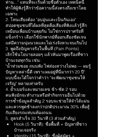
ท่าน..." แทนที่จะเริ่มด้วยชื่อตัวเอง เทคนิคนี้
ทำให้ผู้ฟังรู้สึกว่าข้อความนี้ส่งตรงถึงเขาโดย
เฉพาะ
2. โทนเสียงต้อง "อบอุ่นและเป็นกันเอง"
สปอตชุมชนที่ได้ผลที่สุดคือเสียงที่ฟังแล้วรู้สึก
เหมือนเพื่อนบ้านคุยกัน ไม่ใช่การปราศรัยที่
แข็งกร้าว เลือกใช้นักพากย์ที่ออกเสียงชัดเจน 
แต่มีความนุ่มนวลและไม่เร่งจังหวะจนเกินไป
3. พูดถึงปัญหาจริงในพื้นที่ (Pain Points)
เลิกใช้นโยบายลอยๆ แล้วหันมาพูดเรื่องที่ชาว
บ้านเจอทุกวัน เช่น:
"น้ำท่วมซอย ถนนพัง ไฟส่องสว่างไม่พอ — ผมรู้
ปัญหาเหล่านี้ดี เพราะผมอยู่ที่นี่มากว่า 20 ปี" 
แบบนี้จะได้ใจกว่าคำว่า "จะพัฒนาชุมชนให้
เจริญ" หลายเท่าครับ
4. ย้ำเบอร์และหมายเลข ช้า-ชัด 2 รอบ
คนฟังมักจะทำงานหรือทำกิจกรรมอื่นไปด้วย 
การซ้ำข้อมูลสำคัญ 2 รอบจะช่วยให้จำได้แม่น 
และควรพูดช้าลงกว่าปกติประมาณ 30% เพื่อสู้
กับเสียงรถแห่บนท้องถนน
5. สูตรสำเร็จ 30 วินาที (3 ส่วนสำคัญ)
Hook (5 วินาที): ชื่อพื้นที่ + ปัญหาที่ชาว
บ้านเจอจริง
Identity (15 วินาที): ชื่อผู้สมัคร + 