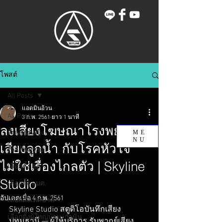
โพสต์
All Posts
แอดมินอ้วน
All Posts
3 ก.พ. 2561
ยาว 1 นาที
ลงเสียงโฆษณาโรงพยาบาล:
ทีมเสียงหญิง
ME
NU
เสียงลูกน้ำ กับโรคหัวใจ
ทีมเสียงชาย
ไม่ใช่เรื่องไกลตัว | Skyline
เลือกตั้ง สส.
Studio
เลือกตั้ง อบต.
อัปเดตเมื่อ
4 ก.พ. 2561
เลือกตั้งเทศบาล
Skyline Studio สตูดิโอบันทึกเสียง 
เลือกตั้งผู้ใหญ่บ้าน/กำนัน
ปทุมธานี — ผู้ให้บริการ รับพากย์เสียง 