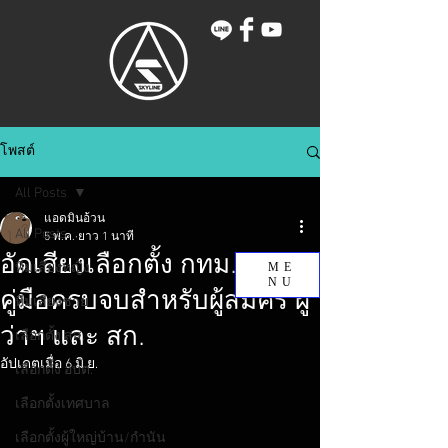
โพสต์
All Posts
แอดมินอ้วน
All Posts
5 พ.ค.
ยาว 1 นาที
อัดเสียงเลือกตั้ง กทม. 2569:
ทีมเสียงหญิง
ME
NU
คู่มือครบจบสำหรับผู้สมัคร ผู้
ทีมเสียงชาย
ว่าฯ และ สก.
เลือกตั้ง สส.
อัปเดตเมื่อ
6 มิ.ย.
เลือกตั้ง อบต.
เลือกตั้งเทศบาล
เลือกตั้งผู้ใหญ่บ้าน/กำนัน