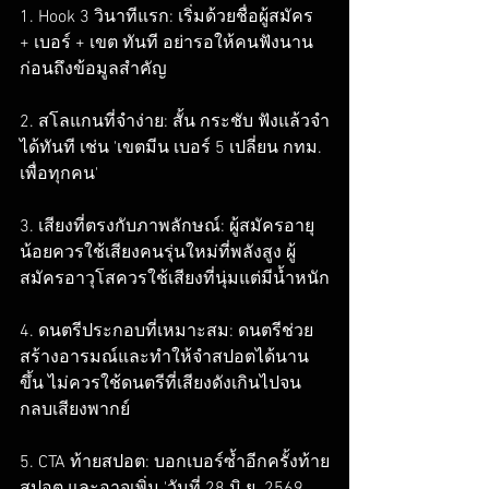
1. Hook 3 วินาทีแรก: เริ่มด้วยชื่อผู้สมัคร 
+ เบอร์ + เขต ทันที อย่ารอให้คนฟังนาน
ก่อนถึงข้อมูลสำคัญ

2. สโลแกนที่จำง่าย: สั้น กระชับ ฟังแล้วจำ
ได้ทันที เช่น 'เขตมีน เบอร์ 5 เปลี่ยน กทม. 
เพื่อทุกคน'

3. เสียงที่ตรงกับภาพลักษณ์: ผู้สมัครอายุ
น้อยควรใช้เสียงคนรุ่นใหม่ที่พลังสูง ผู้
สมัครอาวุโสควรใช้เสียงที่นุ่มแต่มีน้ำหนัก

4. ดนตรีประกอบที่เหมาะสม: ดนตรีช่วย
สร้างอารมณ์และทำให้จำสปอตได้นาน
ขึ้น ไม่ควรใช้ดนตรีที่เสียงดังเกินไปจน
กลบเสียงพากย์

5. CTA ท้ายสปอต: บอกเบอร์ซ้ำอีกครั้งท้าย
สปอต และอาจเพิ่ม 'วันที่ 28 มิ.ย. 2569 