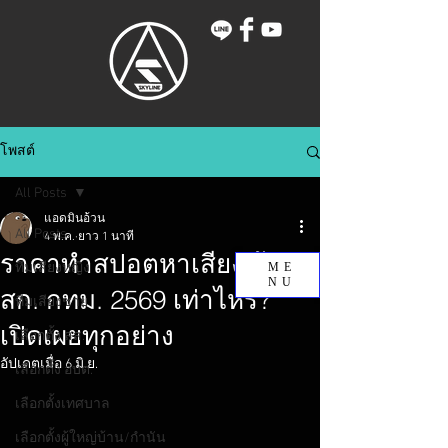
โพสต์
All Posts
แอดมินอ้วน
All Posts
4 พ.ค.
ยาว 1 นาที
ราคาทำสปอตหาเสียง ผู้ว่า-
ทีมเสียงหญิง
ME
NU
สก. กทม. 2569 เท่าไหร่?
ทีมเสียงชาย
เปิดเผยทุกอย่าง
เลือกตั้ง สส.
อัปเดตเมื่อ
6 มิ.ย.
เลือกตั้ง อบต.
เลือกตั้งเทศบาล
เลือกตั้งผู้ใหญ่บ้าน/กำนัน