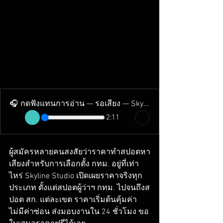
🎧 กดฟังแทนการอ่าน — รอเสียง — Skyline Studio
2:11
ผู้สมัครหลายคนสงสัยว่าราคาทำสปอตหา
เสียงสำหรับการเลือกตั้ง กทม. อยู่ที่เท่า
ไหร่ Skyline Studio เปิดเผยราคาจริงทุก
ประเภท ตั้งแต่สปอตผู้ว่าฯ กทม. ไปจนถึงส
ปอต สก. แต่ละเขต ราคาเริ่มต้นคุ้มค่า 
ไม่มีค่าซ่อน ส่งมอบงานใน 24 ชั่วโมง ขอ